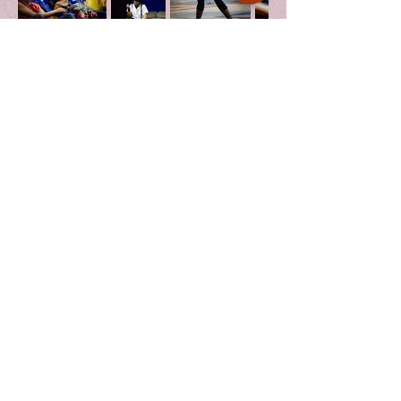
EDIÇÕES
SOBRE
CURSOS E PROGRAMAS
​Sons em Cenas da Beira
Escola Manaflor
FESTINAÇU
XI FESTINAÇU
X FESTINAÇU
II MANAFLOR
IX FESTINAÇU
VIII FESTINAÇU
CONTATO
Newsletter